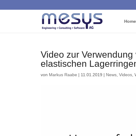
Home
Video zur Verwendung v
elastischen Lagerringe
von
Markus Raabe
|
11.01.2019
|
News
,
Videos
,
Video-
Player