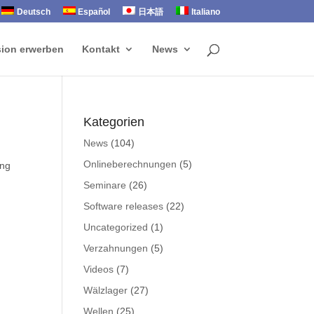
Deutsch
Español
日本語
Italiano
sion erwerben
Kontakt
News
Kategorien
News
(104)
Onlineberechnungen
(5)
ing
Seminare
(26)
Software releases
(22)
Uncategorized
(1)
Verzahnungen
(5)
Videos
(7)
Wälzlager
(27)
Wellen
(25)