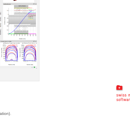
tion).