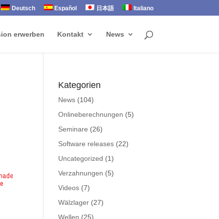
Deutsch
Español
日本語
Italiano
sion erwerben
Kontakt
News
Kategorien
News
(104)
Onlineberechnungen
(5)
Seminare
(26)
Software releases
(22)
Uncategorized
(1)
Verzahnungen
(5)
Videos
(7)
Wälzlager
(27)
Wellen
(25)