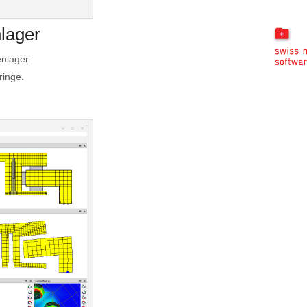
lager
nlager.
ringe.