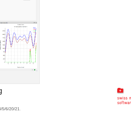
g
/5/6/20/21.