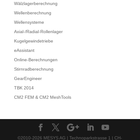
Wälzlagerberechnung
Wellenberechnung
Wellensysteme
Axial-/Radial-Rollenlager
Kugelgewindetriebe
eAssistant
Online-Berechnungen
Stirnradberechnung
GearEngineer
TBK 2014
CM2 FEM & CM2 MeshTools
©2010-2026 MESYS AG | Technoparkstrasse 1 | CH-